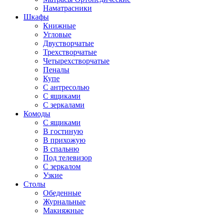
Наматрасники
Шкафы
Книжные
Угловые
Двустворчатые
Трехстворчатые
Четырехстворчатые
Пеналы
Купе
С антресолью
С ящиками
С зеркалами
Комоды
С ящиками
В гостиную
В прихожую
В спальню
Под телевизор
С зеркалом
Узкие
Столы
Обеденные
Журнальные
Макияжные
ПИСЬМЕННЫЕ