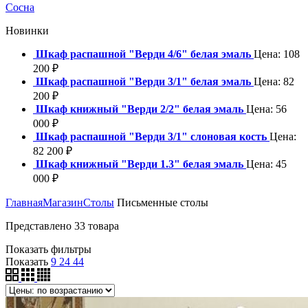
Сосна
Новинки
Шкаф распашной "Верди 4/6" белая эмаль
Цена:
108
200
₽
Шкаф распашной "Верди 3/1" белая эмаль
Цена:
82
200
₽
Шкаф книжный "Верди 2/2" белая эмаль
Цена:
56
000
₽
Шкаф распашной "Верди 3/1" слоновая кость
Цена:
82 200
₽
Шкаф книжный "Верди 1.3" белая эмаль
Цена:
45
000
₽
Главная
Магазин
Столы
Письменные столы
Представлено 33 товара
Показать фильтры
Показать
9
24
44