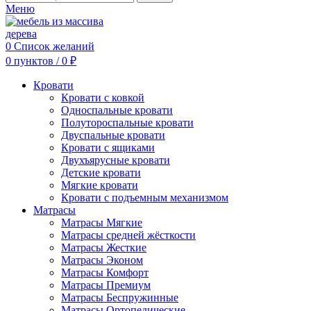
Меню
0
Список желаний
0
пунктов
/
0
₽
Кровати
Кровати с ковкой
Односпальные кровати
Полутороспальные кровати
Двуспальные кровати
Кровати с ящиками
Двухъярусные кровати
Детские кровати
Мягкие кровати
Кровати с подъемным механизмом
Матрасы
Матрасы Мягкие
Матрасы средней жёсткости
Матрасы Жесткие
Матрасы Эконом
Матрасы Комфорт
Матрасы Премиум
Матрасы Беспружинные
Матрасы Ортопедические