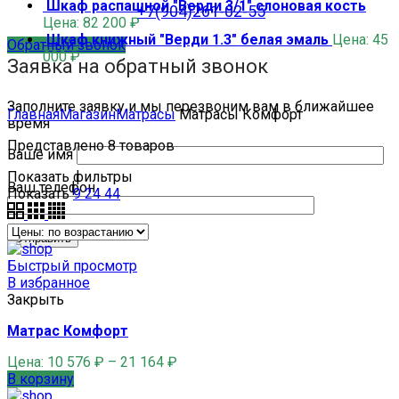
Шкаф распашной "Верди 3/1" слоновая кость
+7(904)261-02-55
Цена:
82 200
₽
Шкаф книжный "Верди 1.3" белая эмаль
Цена:
45
Обратный звонок
000
₽
Заявка на обратный звонок
Заполните заявку и мы перезвоним вам в ближайшее
Главная
Магазин
Матрасы
Матрасы Комфорт
время
Представлено 8 товаров
Ваше имя
Показать фильтры
Ваш телефон
Показать
9
24
44
Быстрый просмотр
В избранное
Закрыть
Матрас Комфорт
Цена:
10 576
₽
–
21 164
₽
В корзину