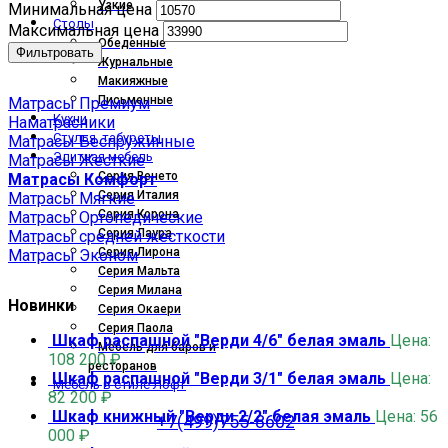
Узкие
Минимальная цена
Столы
Максимальная цена
Обеденные
Фильтровать
Журнальные
Макияжные
Письменные
Матрасы Премиум
Кухни
Наматрасники
Стулья, табуреты
Матрасы Беспружинные
Элитная мебель
Матрасы Жесткие
Серия Венето
Матрасы Комфорт
Серия Италия
Матрасы Мягкие
Серия Корона
Матрасы Ортопедические
Серия Лаура
Матрасы средней жёсткости
Серия Лирона
Матрасы Эконом
Серия Мальта
Серия Милана
Новинки
Серия Окаери
Серия Паола
Шкаф распашной "Верди 4/6" белая эмаль
Цена:
Мебель для баров и
108 200
₽
ресторанов
Шкаф распашной "Верди 3/1" белая эмаль
Цена:
Мебель в стиле Лофт
82 200
₽
Шкаф книжный "Верди 2/2" белая эмаль
Цена:
56
+7(499)755-8602
000
₽