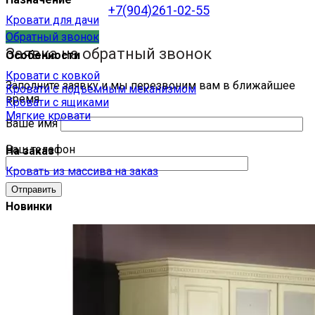
+7(904)261-02-55
Кровати для дачи
Обратный звонок
Заявка на обратный звонок
Особенности
Кровати с ковкой
Заполните заявку и мы перезвоним вам в ближайшее
Кровати с подъемным механизмом
время
Кровати с ящиками
Мягкие кровати
Ваше имя
Ваш телефон
На заказ
Кровать из массива на заказ
Новинки