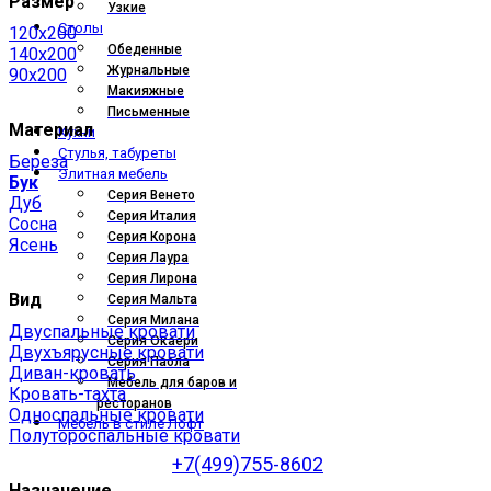
Размер
Узкие
Столы
120x200
Обеденные
140x200
Журнальные
90x200
Макияжные
Письменные
Материал
Кухни
Стулья, табуреты
Береза
Элитная мебель
Бук
Серия Венето
Дуб
Серия Италия
Сосна
Серия Корона
Ясень
Серия Лаура
Серия Лирона
Вид
Серия Мальта
Серия Милана
Двуспальные кровати
Серия Окаери
Двухъярусные кровати
Серия Паола
Диван-кровать
Мебель для баров и
Кровать-тахта
ресторанов
Односпальные кровати
Мебель в стиле Лофт
Полутороспальные кровати
+7(499)755-8602
Назначение