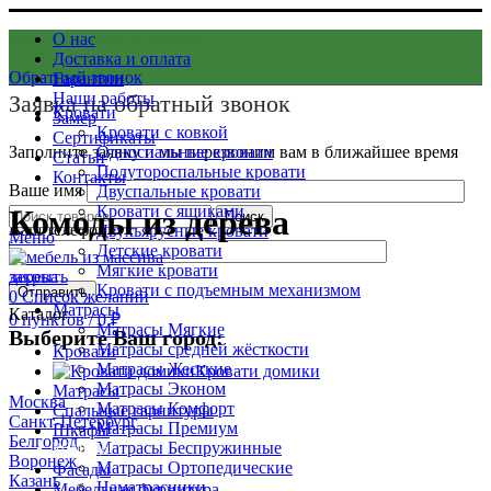
Мебель от производителя
О нас
из Мурома
Доставка и оплата
Обратный звонок
Гарантии
Наши работы
Заявка на обратный звонок
Кровати
Замер
Кровати с ковкой
Сертификаты
Заполните заявку и мы перезвоним вам в ближайшее время
Односпальные кровати
Статьи
Полутороспальные кровати
Контакты
Ваше имя
Двуспальные кровати
Кровати с ящиками
Комоды из дерева
Поиск
Ваш телефон
Двухъярусные кровати
Меню
Детские кровати
Мягкие кровати
закрыть
Кровати с подъемным механизмом
0
Список желаний
Матрасы
Каталог
0
пунктов
/
0
₽
Матрасы Мягкие
Выберите Ваш город:
Матрасы средней жёсткости
Кровати
Матрасы Жесткие
Кровати домики
Матрасы Эконом
Матрасы
Москва
Матрасы Комфорт
Спальные гарнитуры
Санкт-Петербург
Матрасы Премиум
Шкафы
Белгород
Матрасы Беспружинные
КОМОДЫ
Воронеж
Матрасы Ортопедические
Фасады
Казань
Наматрасники
Мебельная фурнитура