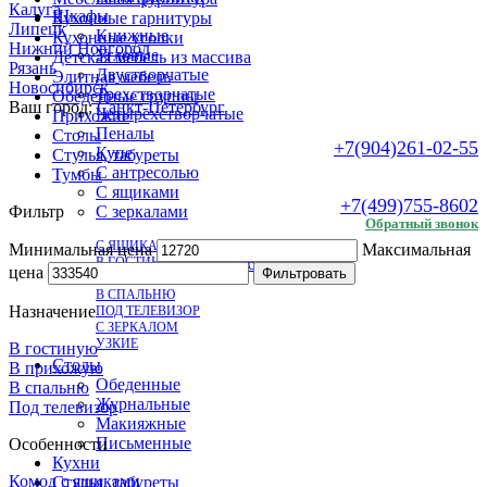
Калуга
Шкафы
Кухонные гарнитуры
Липецк
Книжные
Кухонные уголки
Нижний Новгород
Угловые
Детская мебель из массива
Рязань
Двустворчатые
Элитная мебель
Новосибирск
Трехстворчатые
Обеденные группы
Ваш город:
Санкт-Петербург
Четырехстворчатые
Прихожие
Пеналы
Столы
+7(904)261-02-55
Купе
Стулья, табуреты
.
С антресолью
Тумбы
С ящиками
+7(499)755-8602
Фильтр
С зеркалами
Обратный звонок
КОМОДЫ
С ЯЩИКАМИ
Минимальная цена
Максимальная
+7(904)261-02 55
В ГОСТИНУЮ
цена
Фильтровать
В ПРИХОЖУЮ
В СПАЛЬНЮ
Назначение
ПОД ТЕЛЕВИЗОР
С ЗЕРКАЛОМ
УЗКИЕ
В гостиную
Столы
В прихожую
Обеденные
В спальню
Журнальные
Под телевизор
Макияжные
Письменные
Особенности
Кухни
Комод с ящиками
Стулья, табуреты