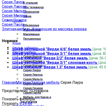
Серия Лаура
В спальню
Серия Лирона
Под телевизор
Серия Мальта
С зеркалом
Серия Милана
Узкие
Серия Окаери
Столы
Серия Паола
Обеденные
Элитная мебель Флоренция из массива дерева
Журнальные
Макияжные
Письменные
Новинки
Кухни
Стулья, табуреты
Шкаф распашной "Верди 4/6" белая эмаль
Цена:
1
Элитная мебель
Шкаф распашной "Верди 3/1" белая эмаль
Цена:
8
Серия Венето
Шкаф книжный "Верди 2/2" белая эмаль
Цена:
56 
Серия Италия
Шкаф распашной "Верди 3/1" слоновая кость
Цен
Серия Корона
Шкаф книжный "Верди 1.3" белая эмаль
Цена:
45 
Серия Лаура
Серия Лирона
Серия Мальта
Главная
Магазин
Элитная мебель
Серия Лаура
Серия Милана
Серия Окаери
Представлено 10 товаров
Серия Паола
Мебель для баров и
Показать фильтры
ресторанов
Показать
9
24
44