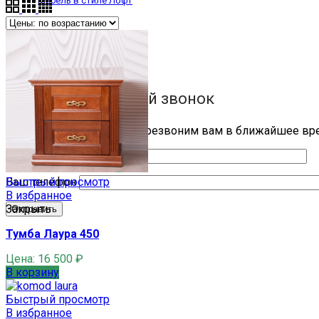
Мебель в стиле Лофт
Обратный звонок
Заявка на обратный звонок
Заполните заявку и мы перезвоним вам в ближайшее вр
Ваше имя
Быстрый просмотр
Ваш телефон
В избранное
Закрыть
Тумба Лаура 450
Цена:
16 500
₽
В корзину
Быстрый просмотр
В избранное